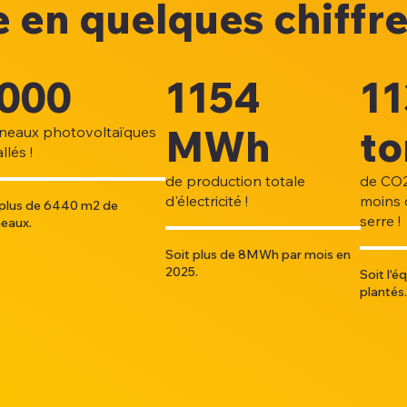
 en quelques chiffre
000
1154
11
MWh
to
neaux photovoltaïques
llés !
de production totale
de CO2
d'électricité !
moins 
 plus de 6440 m2 de
serre !
eaux.
Soit plus de 8MWh par mois en
2025.
Soit l'
plantés