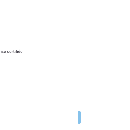
ise certifiée
tout savoir sur notre entreprise