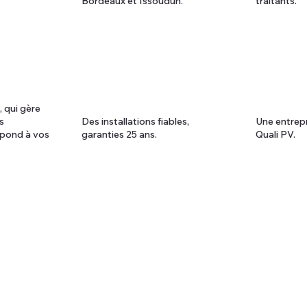
Bordeaux et Issoudun.
traitants.
 qui gère
s
Des installations fiables,
Une entrepr
épond à vos
garanties 25 ans.
Quali PV.