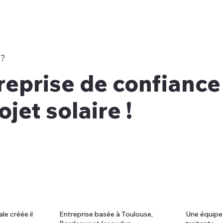
?
reprise de confiance
ojet solaire !
le créée il
Entreprise basée à Toulouse,
Une équipe