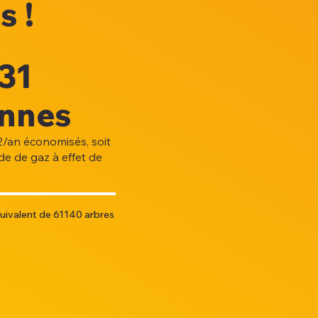
s !
31
nnes
/an économisés, soit
de de gaz à effet de
équivalent de 61140 arbres
.